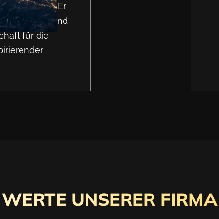
zu definieren. Er
am im Design und
haft für die
pirierender
WERTE UNSERER FIRMA