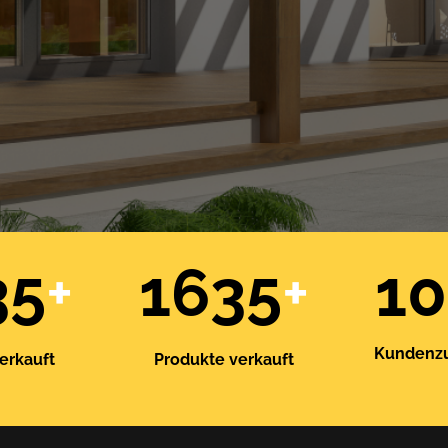
35
+
1635
+
1
Kundenzu
erkauft
Produkte verkauft