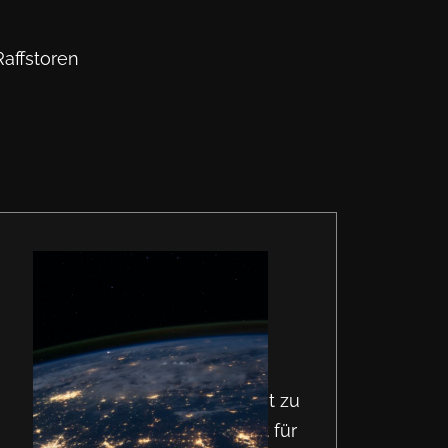
Raffstoren
Sebastian Hartmann
Executive Director -
Operations
Sebastian Hartmann bringt
reichhaltige Erfahrungen mit zu
ArtGreen. Sein Engagement für