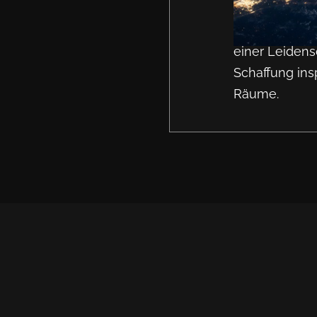
Fenstern neu 
leitet das Te
einer Leidensc
Schaffung ins
Räume.