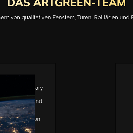
DAS ARTGREEN-TEAM
ment von qualitativen Fenstern, Türen, Rollläden und 
ak
reative Visionary
, der Gründer und
een, hat das
mit der Mission
e Ästhetik von