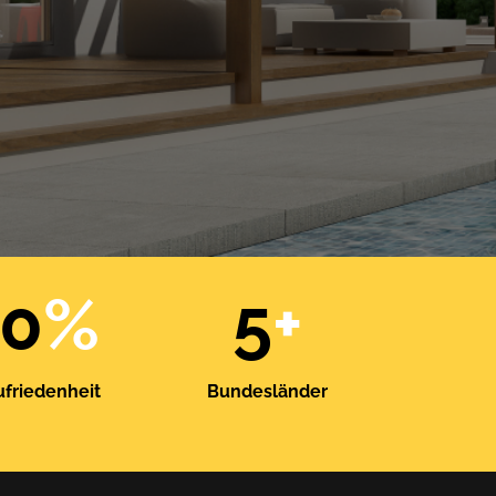
00
%
5
+
friedenheit
Bundesländer