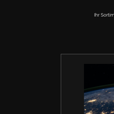
Ihr Sorti
Artur Fracz
Founder & C
Artur Fraczak
CEO von ArtGr
Unternehmen 
gegründet, di